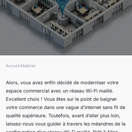
Accueil
›
Matériel
MATÉRIEL
Quelle est la meilleure façon
Alors, vous avez enfin décidé de moderniser votre
espace commercial avec un réseau Wi-Fi maillé.
de configurer un réseau maillé
Excellent choix ! Vous êtes sur le point de baigner
pour une couverture Wi-Fi
votre commerce dans une vague d’internet sans fil de
complète dans un espace
qualité supérieure. Toutefois, avant d’aller plus loin,
commercial ?
laissez-nous vous guider à travers les méandres de la