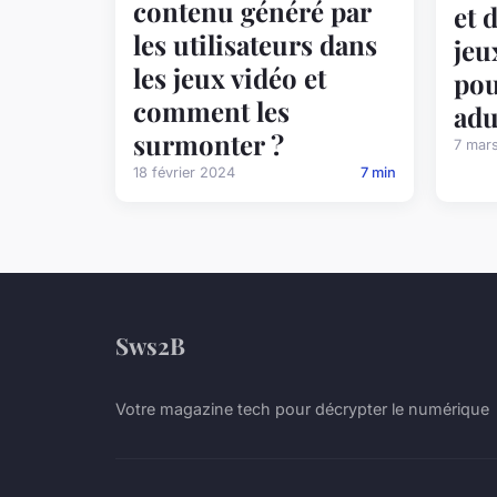
contenu généré par
et 
les utilisateurs dans
jeu
les jeux vidéo et
pou
comment les
adu
surmonter ?
7 mar
18 février 2024
7 min
Sws2B
Votre magazine tech pour décrypter le numérique