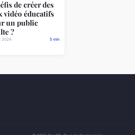
défis de créer des
x vidéo éducatifs
r un public
lte ?
s 2024
5 min