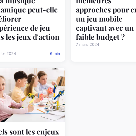
la musique
meilleures
amique peut-elle
approches pour c
liorer
un jeu mobile
xpérience de jeu
captivant avec un
s les jeux d'action
faible budget ?
7 mars 2024
rier 2024
6 min
ls sont les enjeux