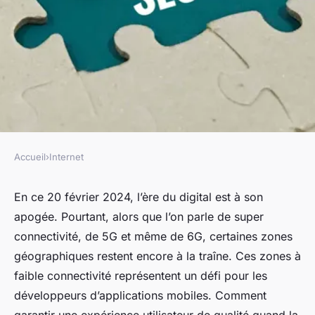
Accueil
›
Internet
INTERNET
Quelles stratégies pour
En ce 20 février 2024, l’ère du digital est à son
apogée. Pourtant, alors que l’on parle de super
optimiser l'expérience
connectivité, de 5G et même de 6G, certaines zones
utilisateur sur des applications
géographiques restent encore à la traîne. Ces zones à
mobiles en zones à faible
faible connectivité représentent un défi pour les
connectivité ?
développeurs d’applications mobiles. Comment