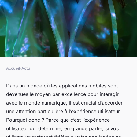
Accueil
›
Actu
ACTU
Améliorer l'expérience
Dans un monde où les applications mobiles sont
devenues le moyen par excellence pour interagir
utilisateur dans les
avec le monde numérique, il est crucial d’accorder
applications mobiles :
une attention particulière à l’expérience utilisateur.
Techniques et astuces
Pourquoi donc ? Parce que c’est l’expérience
utilisateur qui détermine, en grande partie, si vos
yvette
•
18 février 2024
•
7 min de lecture