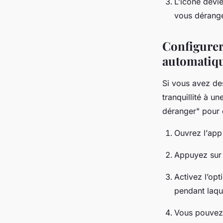
L’icône devi
vous dérange
Configurer 
automatiq
Si vous avez de
tranquillité à u
déranger" pour q
Ouvrez l’
app
Appuyez sur 
Activez l’op
pendant laqu
Vous pouvez 