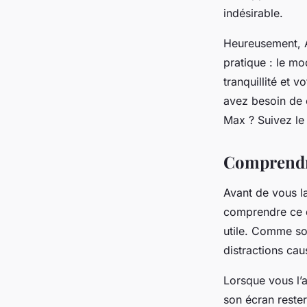
un iPhone 15 Pro Ma
indésirable.
Heureusement, A
yvette
•
24 janvier 2024
•
6 min de lecture
pratique : le m
tranquillité et 
avez besoin de 
Max ? Suivez le 
Comprendre
Avant de vous l
comprendre ce q
utile. Comme so
distractions cau
Lorsque vous l’
son écran rester