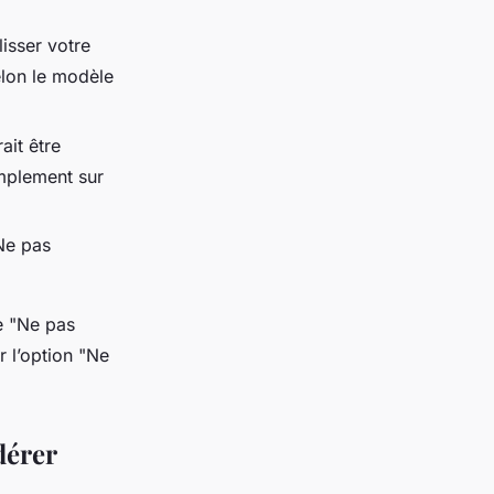
isser votre
elon le modèle
ait être
implement sur
Ne pas
e "Ne pas
 l’option "Ne
dérer