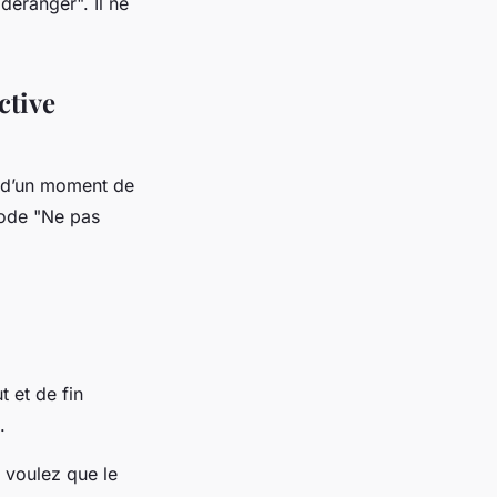
éranger". Il ne
ctive
r d’un moment de
mode "Ne pas
 et de fin
.
 voulez que le