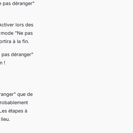
e pas déranger"
ctiver lors des
n mode "Ne pas
tira à la fin.
e pas déranger"
n !
éranger" que de
 probablement
 Les étapes à
lieu.