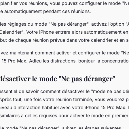
 planifier vos réunions, vous pouvez configurer le mode "N
tive automatiquement pendant ces réunions.
les réglages du mode "Ne pas déranger", activez l’option "A
alendrier". Votre iPhone entrera alors automatiquement e
ut de chaque réunion prévue dans votre calendrier et en sor
savez maintenant comment activer et configurer le mode "N
 15 Pro Max. Adieu les distractions, bonjour la concentratio
sactiver le mode "Ne pas déranger"
si essentiel de savoir comment désactiver le "mode ne pas d
. Après tout, une fois votre réunion terminée, vous voudrez
niveau d’interaction habituel avec votre iPhone 15 Pro Max.
 similaires à celles requises pour activer le mode en premier 
 le mode "Ne pas déranger", suivez les étapes suivantes :