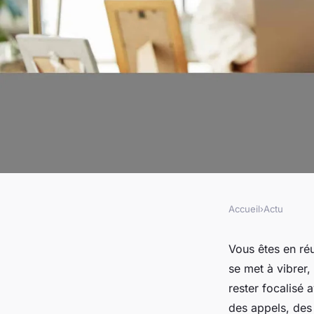
Accueil
›
Actu
ACTU
Comment activer le
Vous êtes en réu
se met à vibrer,
déranger » pendant 
rester focalisé 
des appels, des 