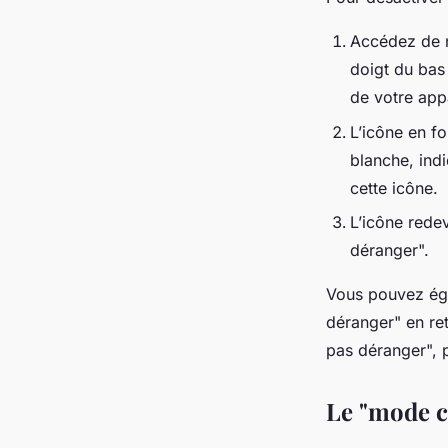
Accédez de 
doigt du bas 
de votre appa
L’icône en f
blanche, ind
cette icône.
L’icône redev
déranger".
Vous pouvez ég
déranger" en re
pas déranger", 
Le "mode c