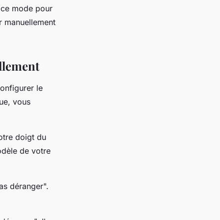
r ce mode pour
er manuellement
llement
onfigurer le
ue, vous
otre doigt du
odèle de votre
as déranger".