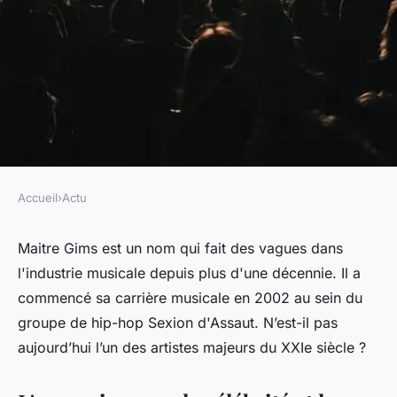
Accueil
›
Actu
ACTU
Maître Gims, artiste majeur du
Maitre Gims est un nom qui fait des vagues dans
l'industrie musicale depuis plus d'une décennie. Il a
XXIe siècle
commencé sa carrière musicale en 2002 au sein du
groupe de hip-hop Sexion d'Assaut. N’est-il pas
yvette
•
15 juin 2023
•
2 min de lecture
aujourd’hui l’un des artistes majeurs du XXIe siècle ?